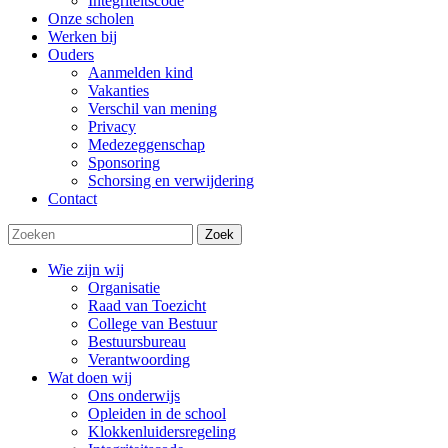
Integriteitscode
Onze scholen
Werken bij
Ouders
Aanmelden kind
Vakanties
Verschil van mening
Privacy
Medezeggenschap
Sponsoring
Schorsing en verwijdering
Contact
Zoek
Wie zijn wij
Organisatie
Raad van Toezicht
College van Bestuur
Bestuursbureau
Verantwoording
Wat doen wij
Ons onderwijs
Opleiden in de school
Klokkenluidersregeling