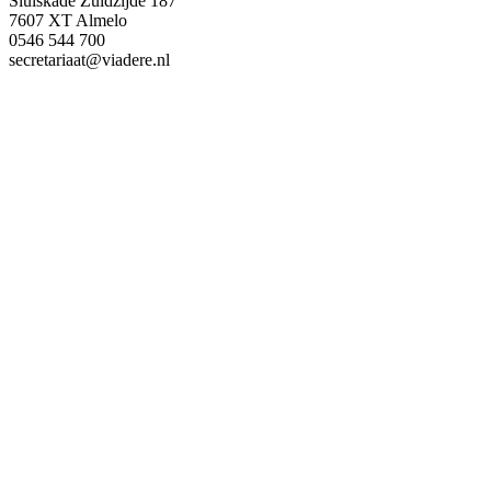
Sluiskade Zuidzijde 187
7607 XT Almelo
0546 544 700
secretariaat@viadere.nl