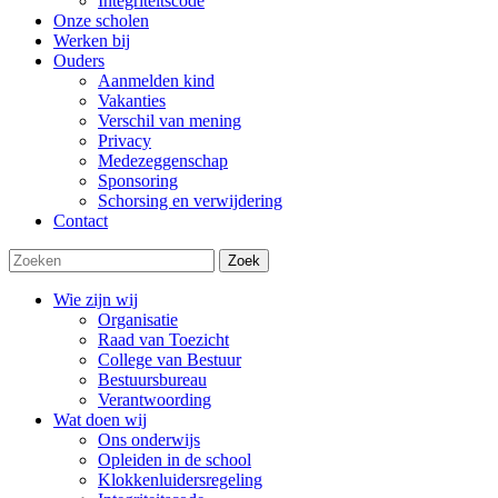
Integriteitscode
Onze scholen
Werken bij
Ouders
Aanmelden kind
Vakanties
Verschil van mening
Privacy
Medezeggenschap
Sponsoring
Schorsing en verwijdering
Contact
Zoek
Wie zijn wij
Organisatie
Raad van Toezicht
College van Bestuur
Bestuursbureau
Verantwoording
Wat doen wij
Ons onderwijs
Opleiden in de school
Klokkenluidersregeling