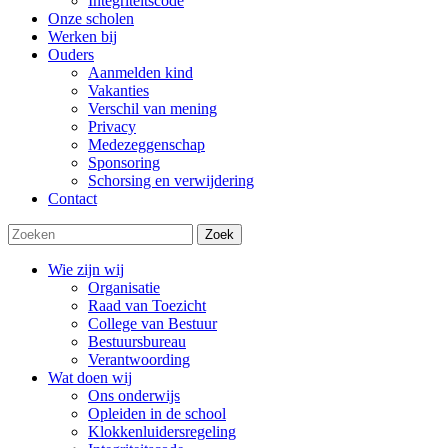
Integriteitscode
Onze scholen
Werken bij
Ouders
Aanmelden kind
Vakanties
Verschil van mening
Privacy
Medezeggenschap
Sponsoring
Schorsing en verwijdering
Contact
Zoek
Wie zijn wij
Organisatie
Raad van Toezicht
College van Bestuur
Bestuursbureau
Verantwoording
Wat doen wij
Ons onderwijs
Opleiden in de school
Klokkenluidersregeling